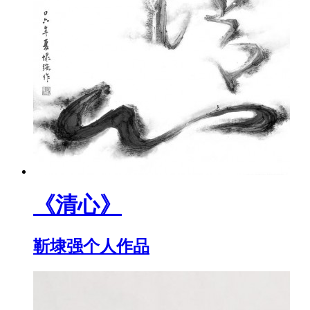
《清心》
靳埭强个人作品