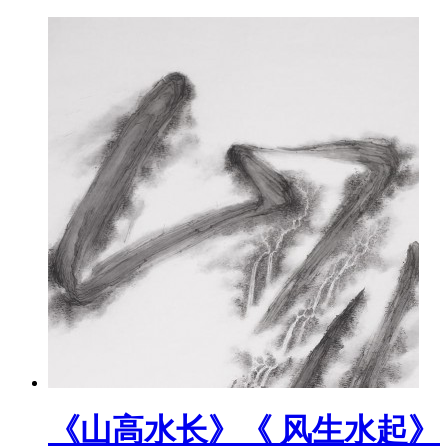
《山高水长》《 风生水起》