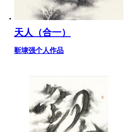
天人（合一）
靳埭强个人作品