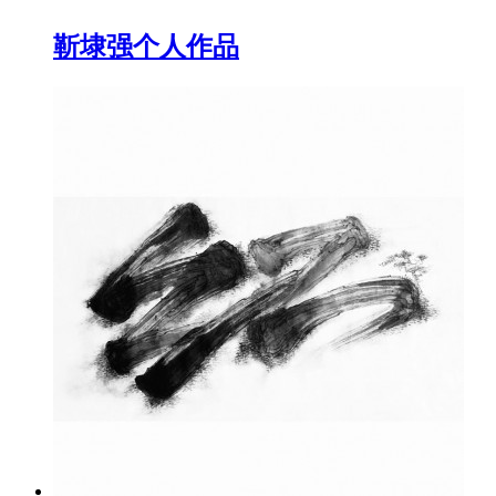
靳埭强个人作品