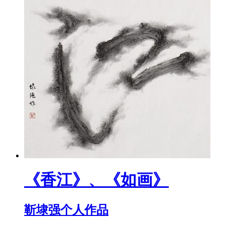
《香江》、《如画》
靳埭强个人作品