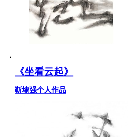
《坐看云起》
靳埭强个人作品