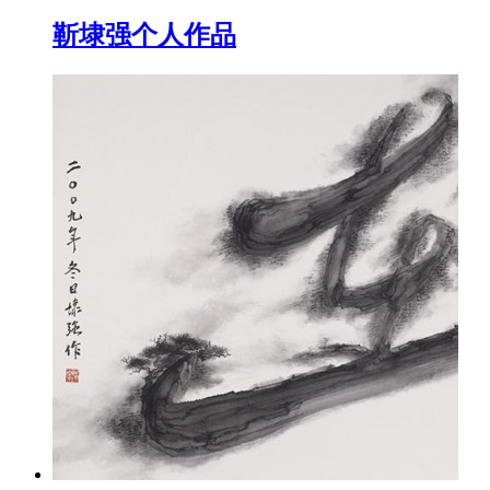
靳埭强个人作品