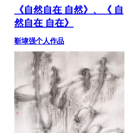
《自然自在 自然》、《 自
然自在 自在》
靳埭强个人作品