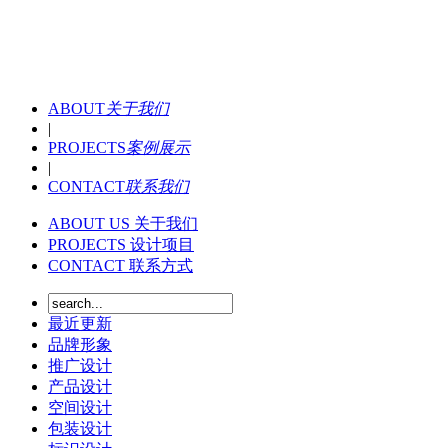
ABOUT
关于我们
|
PROJECTS
案例展示
|
CONTACT
联系我们
ABOUT US
关于我们
PROJECTS
设计项目
CONTACT
联系方式
最近更新
品牌形象
推广设计
产品设计
空间设计
包装设计