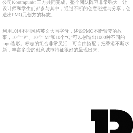
公司Ko
ntrapunkt 三方共同完成。整个团队阵容非常强大，让
设计师和学生们都参与其中，通过不断的创意碰撞与分享，创
造出PMQ元创方的标志。
利用10组不同风格英文大写字母，述说PMQ不断转变的故
事，10个“P”、10个“M”和10个“Q”可以创造出1000种不同的
logo造形。标志的组合非常灵活，可自由搭配；把香港不断求
新，丰富多变的创意城市特征很好的呈现出来。