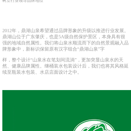
树立行业领导品牌地位
2012
年，鼎湖山泉希望通过品牌形象的升级以推进行业发展。
鼎湖山位于广东肇庆，也是
5A
级自然保护景区，本身具有很
强的地域自然属性。我们将山泉水顺流而下的自然景观融入品
牌形象中，新标识保留原有汉字组合
“
鼎湖山泉
”
字
样，整个设计
“
山泉水在笔划间流淌
”
，更加突显山泉水的天
然、健康品牌属性。继桶装水包装设计后，我们也将其风格延
续至瓶装水包装、水店店面设计之中。