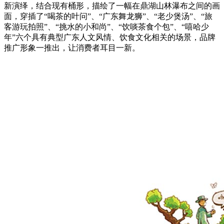
新演绎，结合现有桶形，描绘了一幅在鼎湖山林瀑布之间的画
面，穿插了
“
喝茶的叶问
”
、
“
广东舞龙狮
”
、
“
老少煲汤
”
、
“
旅
客游玩拍照
”
、
“
挑水的小和尚
”
、
“
饮啖茶食个包
”
、
“
嘻哈少
年
”
六个具有典型广东人文风情、饮食文化相关的场景，品牌
推广形象一推出，让消费者耳目一新。