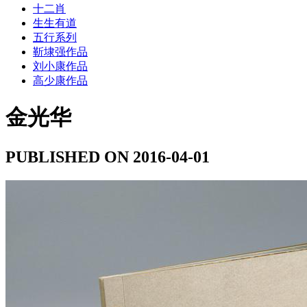
十二肖
生生有道
五行系列
靳埭强作品
刘小康作品
高少康作品
金光华
PUBLISHED ON 2016-04-01