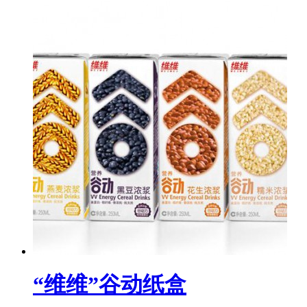
“维维”谷动纸盒