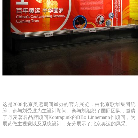
这是
2008
北京奥运期间举办的官方展览，由北京歌华集团统
筹，靳与刘受邀为主设计顾问。靳与刘组织了国际团队，邀请
了丹麦著名品牌顾问
Kontrapunk
的
BBo Linnemann
作顾问，为
展览做主视觉以及系统设计，充分展示了北京奥运的风采。